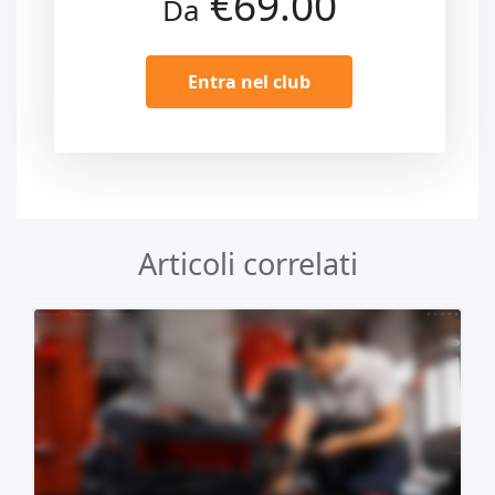
€69.00
Da
Entra nel club
Articoli correlati
Demo dal vivo
Acquista €29.90