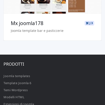
Acquista €29.90
Mx joomla178
J 3
Joomla template bar e pasticcerie
PRODOTTI
Joomla templates
Template Joomla 6
Temi Wordpress
Modelli HTML
Estensioni di Joomla