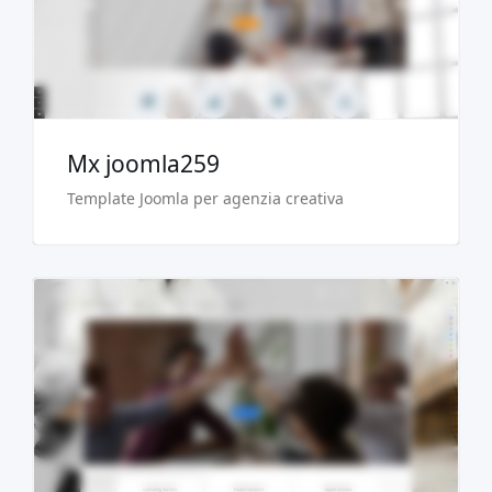
Acquista €29.90
Mx joomla259
Template Joomla per agenzia creativa
Demo dal vivo
Acquista €29.90