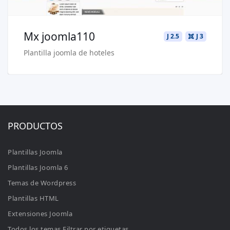
Mx joomla110
J 2.5
J 3
Plantilla joomla de hoteles
PRODUCTOS
Plantillas Joomla
Plantillas Joomla 6
Temas de Wordpress
Plantillas HTML
Extensiones Joomla
Todos los temas Filtrar por etiquetas