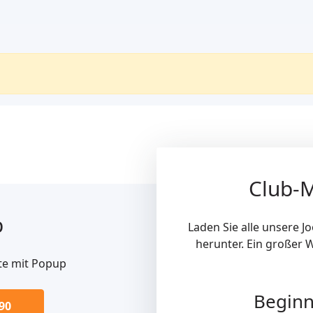
Club-M
p
Laden Sie alle unsere 
herunter. Ein großer W
te mit Popup
Begin
90