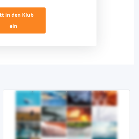
itt in den Klub
ein
Demo
Kaufen €24.90