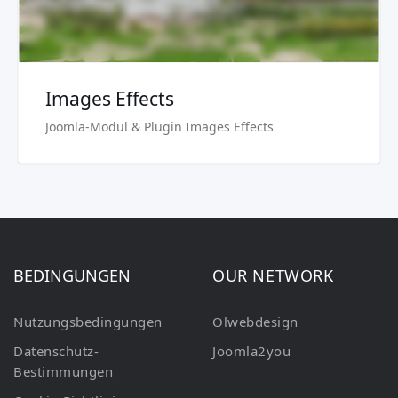
Images Effects
Joomla-Modul & Plugin Images Effects
BEDINGUNGEN
OUR NETWORK
Nutzungsbedingungen
Olwebdesign
Datenschutz-
Joomla2you
Bestimmungen