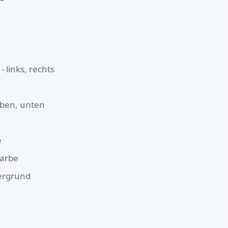
- links, rechts
 oben, unten
e
farbe
ergrund