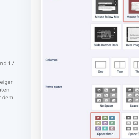
nd 1 /
zeiger
nten
er dem