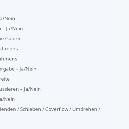
Ja/Nein
n – Ja/Nein
ie Galerie
rahmens
rahmens
rgabe – Ja/Nein
eite
ussieren – Ja/Nein
Ja/Nein
rblenden / Schieben / Coverflow / Umdrehen /