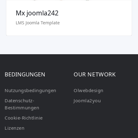
Mx joomla242
LMS Joomla Template
BEDINGUNGEN
OUR NETWORK
Nutzungsbedingungen
Olwebdesign
Datenschutz-
Joomla2you
Bestimmungen
Cookie-Richtlinie
Lizenzen