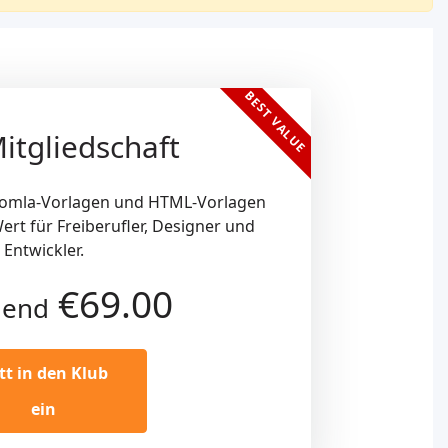
BEST VALUE
itgliedschaft
Joomla-Vorlagen und HTML-Vorlagen
ert für Freiberufler, Designer und
Entwickler.
€69.00
nend
itt in den Klub
ein