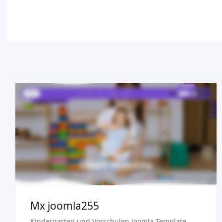
Demo
Kaufen €29.90
Mx joomla255
Kindergarten und Vorschulen Joomla Template