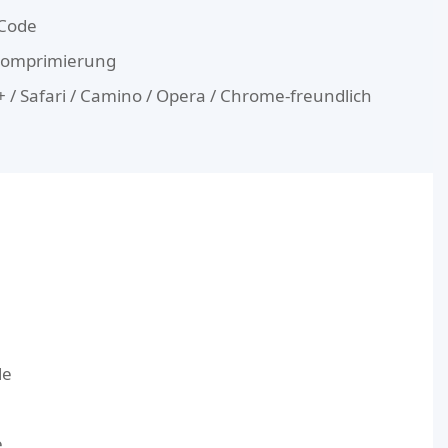
 Code
-Komprimierung
E8+ / Safari / Camino / Opera / Chrome-freundlich
le
e