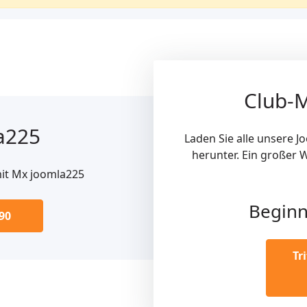
Club-M
a225
Laden Sie alle unsere 
herunter. Ein großer W
mit Mx joomla225
Begin
90
Tr